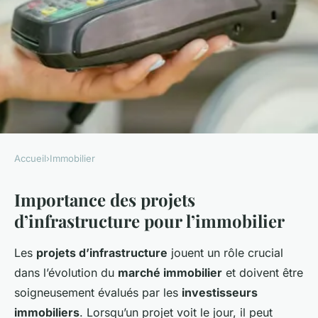
Accueil
›
Immobilier
IMMOBILIER
Importance des projets
Opportunités
d’infrastructure pour l’immobilier
d"investissement immobilier :
pourquoi cibler les zones
Les
projets d’infrastructure
jouent un rôle crucial
autour des grands projets
dans l’évolution du
marché immobilier
et doivent être
d"infrastructure est un choix
soigneusement évalués par les
investisseurs
immobiliers
. Lorsqu’un projet voit le jour, il peut