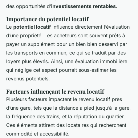
avec des conseils d"experts.
des opportunités d’
investissements rentables
.
Axel
•
7 janvier 2025
•
6 min de lecture
Importance du potentiel locatif
Le
potentiel locatif
influence directement l’évaluation
d’une propriété. Les acheteurs sont souvent prêts à
payer un supplément pour un bien bien desservi par
les transports en commun, ce qui se traduit par des
loyers plus élevés. Ainsi, une évaluation immobilière
qui néglige cet aspect pourrait sous-estimer les
revenus potentiels.
Facteurs influençant le revenu locatif
Plusieurs facteurs impactent le revenu locatif près
d’une gare, tels que la distance à pied jusqu’à la gare,
la fréquence des trains, et la réputation du quartier.
Ces éléments attirent des locataires qui recherchent
commodité et accessibilité.