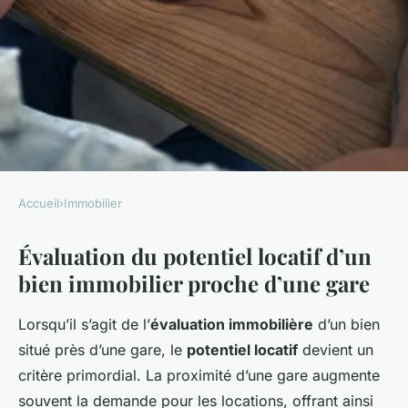
Accueil
›
Immobilier
IMMOBILIER
Évaluation du potentiel locatif d’un
Maximisez vos
bien immobilier proche d’une gare
investissements : guide
pratique pour évaluer le
Lorsqu’il s’agit de l’
évaluation immobilière
d’un bien
potentiel locatif d"un bien
situé près d’une gare, le
potentiel locatif
devient un
immobilier proche d"une gare
critère primordial. La proximité d’une gare augmente
souvent la demande pour les locations, offrant ainsi