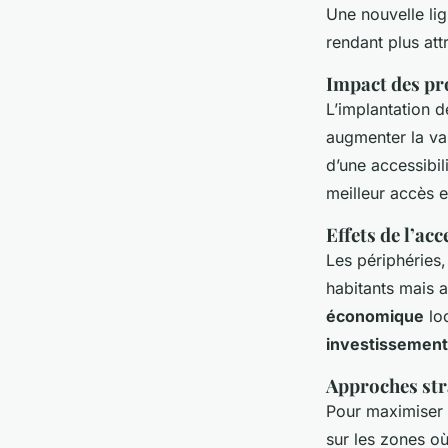
autour des grands p
Une nouvelle li
d"infrastructure est
rendant plus att
Impact des pro
stratégique inconto
L’implantation d
augmenter la val
d’une accessibil
Axel
•
4 janvier 2025
•
5 min de lecture
meilleur accès e
Effets de l’ac
Les périphéries,
habitants mais a
économique
loc
investissement
Approches str
Pour maximiser l
sur les zones où