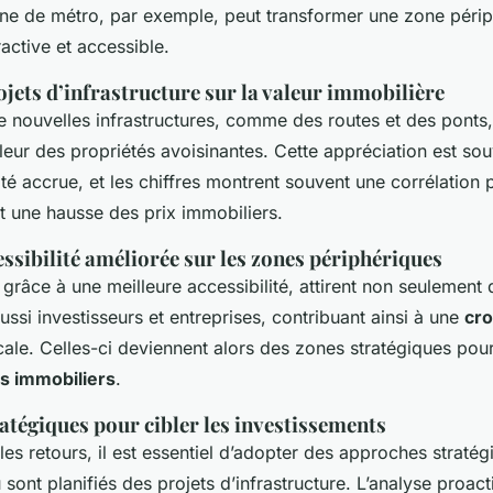
rojets
gne de métro, par exemple, peut transformer une zone périp
 un choix
ractive et accessible.
jets d’infrastructure sur la valeur immobilière
urnable ?
e nouvelles infrastructures, comme des routes et des ponts,
eur des propriétés avoisinantes. Cette appréciation est souv
ité accrue, et les chiffres montrent souvent une corrélation 
t une hausse des prix immobiliers.
cessibilité améliorée sur les zones périphériques
 grâce à une meilleure accessibilité, attirent non seulemen
ussi investisseurs et entreprises, contribuant ainsi à une
cro
ale. Celles-ci deviennent alors des zones stratégiques pour
s immobiliers
.
atégiques pour cibler les investissements
es retours, il est essentiel d’adopter des approches stratég
 sont planifiés des projets d’infrastructure. L’analyse proac