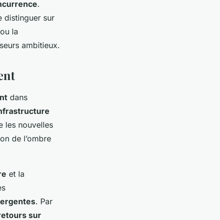
ncurrence
.
e distinguer sur
 ou la
sseurs ambitieux.
ent
nt
dans
nfrastructure
e les nouvelles
ion de l’ombre
re
et la
es
mergentes
. Par
retours sur