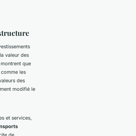
structure
vestissements
la valeur des
é montrent que
ts comme les
valeurs des
ement modifié le
s et services,
ansports
cite de