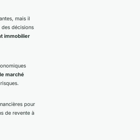
ntes, mais il
 des décisions
t immobilier
économiques
de marché
risques.
inancières pour
ns de revente à