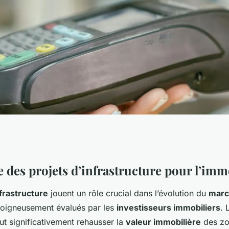
estissement
 des projets d’infrastructure pour l’imm
nfrastructure
jouent un rôle crucial dans l’évolution du
marc
i cibler les zones
 soigneusement évalués par les
investisseurs immobiliers
. 
peut significativement rehausser la
valeur immobilière
des zo