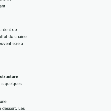
ant
 créent de
effet de chaîne
ouvent être à
astructure
ns quelques
 une
e dessert. Les