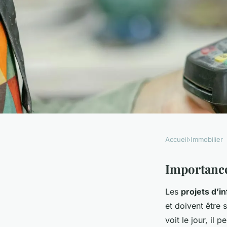
Accueil
›
Immobilier
IMMOBILIER
Opportunités d"inv
Importance
Les
projets d’i
immobilier : pourquo
et doivent être
voit le jour, il 