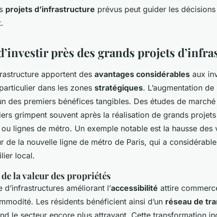
es
projets d’infrastructure
prévus peut guider les décisions
.
’investir près des grands projets d’infra
frastructure apportent des
avantages considérables
aux in
particulier dans les zones
stratégiques
. L’augmentation de 
l’un des premiers bénéfices tangibles. Des études de march
iers grimpent souvent après la réalisation de grands proje
ou lignes de métro. Un exemple notable est la hausse des 
r de la nouvelle ligne de métro de Paris, qui a considérabl
ier local.
de la valeur des propriétés
 d’infrastructures améliorant l’
accessibilité
attire commerce
mmodité. Les résidents bénéficient ainsi d’un
réseau de tr
end le secteur encore plus attrayant. Cette transformation in