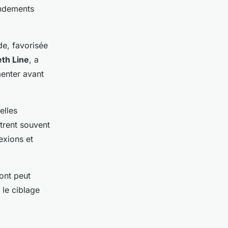
endements
e, favorisée
eth Line
, a
menter avant
elles
strent souvent
exions et
nt peut
 le ciblage