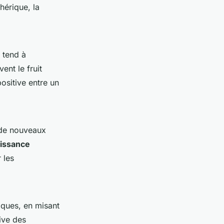
hérique, la
 tend à
ent le fruit
positive entre un
t de nouveaux
issance
 les
iques, en misant
tive des