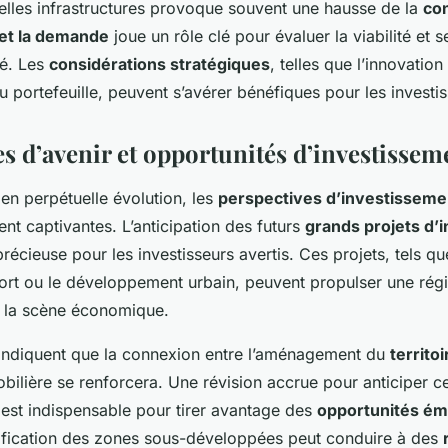
velles infrastructures provoque souvent une hausse de la
co
 et la demande
joue un rôle clé pour évaluer la viabilité et s
ré. Les
considérations stratégiques
, telles que l’innovation
du portefeuille, peuvent s’avérer bénéfiques pour les investi
es d’avenir et opportunités d’investissem
n perpétuelle évolution, les
perspectives d’investisseme
tent captivantes. L’anticipation des futurs
grands projets d’i
précieuse pour les investisseurs avertis. Ces projets, tels qu
port ou le développement urbain, peuvent propulser une rég
e la scène économique.
indiquent que la connexion entre l’aménagement du
territoi
bilière se renforcera. Une révision accrue pour anticiper c
 est indispensable pour tirer avantage des
opportunités é
tification des zones sous-développées peut conduire à des