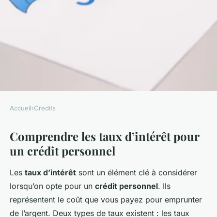
Accueil
›
Credits
CREDITS
Comprendre les taux d’intérêt pour
Comment choisir le meilleur
un crédit personnel
taux pour un crédit personnel
?
Les
taux d’intérêt
sont un élément clé à considérer
lorsqu’on opte pour un
crédit personnel
. Ils
Axel
•
25 janvier 2025
•
4 min de lecture
représentent le coût que vous payez pour emprunter
de l’argent. Deux types de taux existent : les taux